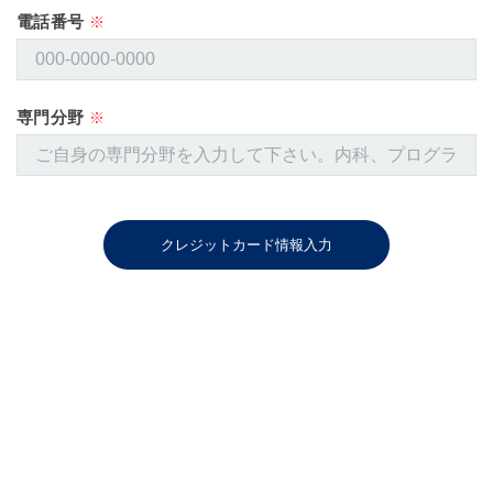
電話番号
※
専門分野
※
クレジットカード情報入力
賛 助 会 員
賛助会員も申し込み受付中。本学会の目的に賛同し
て入会頂ける個人、法人あるいは