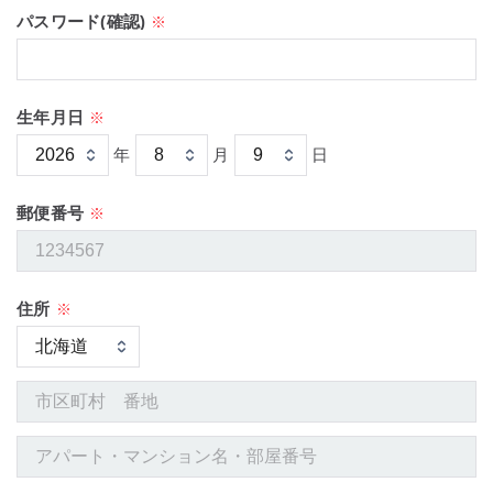
パスワード(確認)
※
生年月日
※
年
月
日
郵便番号
※
住所
※